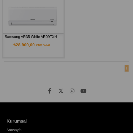
Samsung AR35 White AR09TXHQBWK A++ 9000 BTU Inverter Duvar Tipi Klima
₺28.900,00
KDV Dahil
1
Kurumsal
Anasayfa