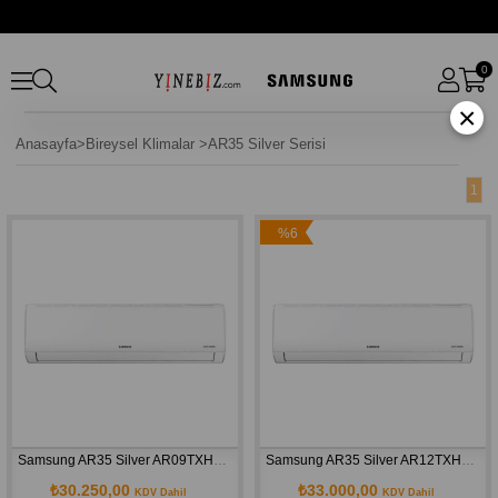
0
×
Anasayfa
>
Bireysel Klimalar
>
AR35 Silver Serisi
1
%6
İndirim
Samsung AR35 Silver AR09TXHQASI/SK A++ 9000 BTU Inverter Duvar Tipi Klima
Samsung AR35 Silver AR12TXHQASI/SK A++ 12000 BTU Inverter Duvar Tipi Klima
₺30.250,00
₺33.000,00
KDV Dahil
KDV Dahil