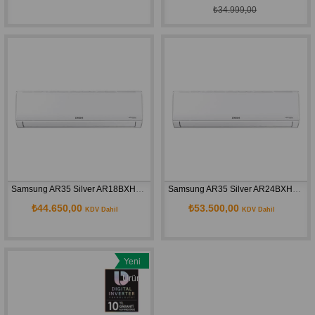
₺34.999,00
Samsung AR35 Silver AR18BXHQASI A++ 18000 BTU Inverter Duvar Tipi Klima
Samsung AR35 Silver AR24BXHQASI/SK A++ 24000 BTU Inverter Duvar Tipi Klima
₺44.650,00
₺53.500,00
KDV Dahil
KDV Dahil
Yeni
Ürün