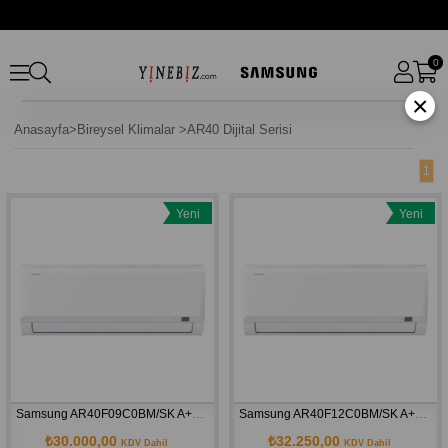
0
×
Anasayfa
>
Bireysel Klimalar
>
AR40 Dijital Serisi
1
Yeni
Yeni
Ürün
Ürün
Samsung AR40F09C0BM/SK A++ 9000 BTU Inverter Duvar Tipi Klima
Samsung AR40F12C0BM/SK A++ 12000 BTU Inverter Duvar Tipi Klima
₺30.000,00
₺32.250,00
KDV Dahil
KDV Dahil