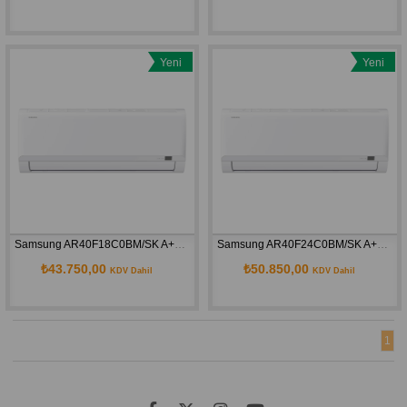
Yeni
Yeni
Ürün
Ürün
Samsung AR40F18C0BM/SK A++ 18000 BTU Inverter Duvar Tipi Klima
Samsung AR40F24C0BM/SK A++ 24000 BTU Inverter Duvar Tipi Klima
₺43.750,00
₺50.850,00
KDV Dahil
KDV Dahil
1