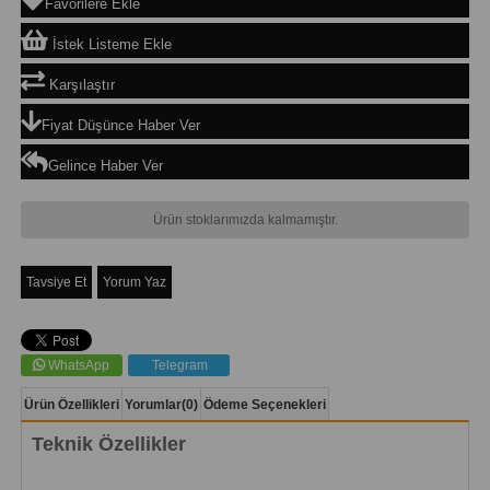
Favorilere Ekle
İstek Listeme Ekle
Karşılaştır
Fiyat Düşünce Haber Ver
Gelince Haber Ver
Ürün stoklarımızda kalmamıştır.
Tavsiye Et
Yorum Yaz
WhatsApp
Telegram
Ürün Özellikleri
Yorumlar
(0)
Ödeme Seçenekleri
Teknik Özellikler