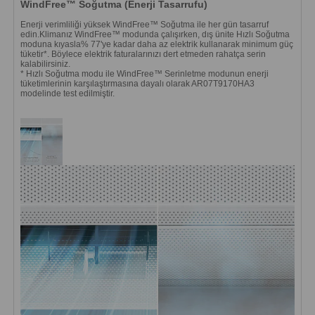
WindFree™ Soğutma (Enerji Tasarrufu)
Enerji verimliliği yüksek WindFree™ Soğutma ile her gün tasarruf
edin.Klimanız WindFree™ modunda çalışırken, dış ünite Hızlı Soğutma
moduna kıyasla% 77'ye kadar daha az elektrik kullanarak minimum güç
tüketir*. Böylece elektrik faturalarınızı dert etmeden rahatça serin
kalabilirsiniz.
* Hızlı Soğutma modu ile WindFree™ Serinletme modunun enerji
tüketimlerinin karşılaştırmasına dayalı olarak AR07T9170HA3
modelinde test edilmiştir.