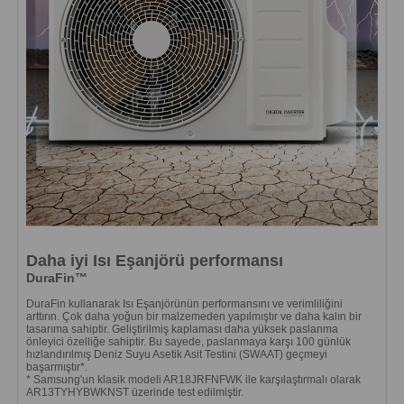
Daha iyi Isı Eşanjörü performansı
DuraFin™
DuraFin kullanarak Isı Eşanjörünün performansını ve verimliliğini
arttırın. Çok daha yoğun bir malzemeden yapılmıştır ve daha kalın bir
tasarıma sahiptir. Geliştirilmiş kaplaması daha yüksek paslanma
önleyici özelliğe sahiptir. Bu sayede, paslanmaya karşı 100 günlük
hızlandırılmış Deniz Suyu Asetik Asit Testini (SWAAT) geçmeyi
başarmıştır*.
* Samsung'un klasik modeli AR18JRFNFWK ile karşılaştırmalı olarak
AR13TYHYBWKNST üzerinde test edilmiştir.