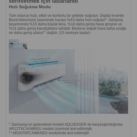
serinletmek için tasarlandı
Hızlı Soğutma Modu
Tüm odanızı hızlı, etkili ve konforlu bir şekilde soğutun. Digital Inverter
Boost teknolojisi sayesinde havayı %43 daha hızlı soğutur*. Gelişmiş
tasarımında %15 daha büyük fana, %18 daha geniş hava girişine ve
%31 daha geniş kanatçıklara sahiptir. Böylece soğuk hava daha uzağa
ve daha geniş alana** dağılır. (15 metreye kadar)
* Samsung’un geleneksel modeli AQ12EASER ile karşılaştırıldığında
AR12TXCAAWKEU modeli üzerinde test edilmiştir.
** AR24TXFCAWKNEU modelinde test edilmiştir.