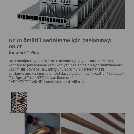
Uzun ömürlü serinletme için paslanmayı
önler
DuraFin™ Plus
Bu serinliğin keyfini uzun yıllar boyunca yaşayın. DuraFin™ Plus,
kondenser paslanmaya karşı koruyan paslanma önleyici malzemeden
yapılmıştır, böylece Isı Eşanjörünün optimum performansını
sürdürmesine yardımcı olur. Üst düzey paslanmazlık özelliği 480 saatlik
Tuz Spreyi Testi (SST) ile kanıtlanmıştır*.
* AR12TXFCAWKNEU modelinde test edilmiştir.