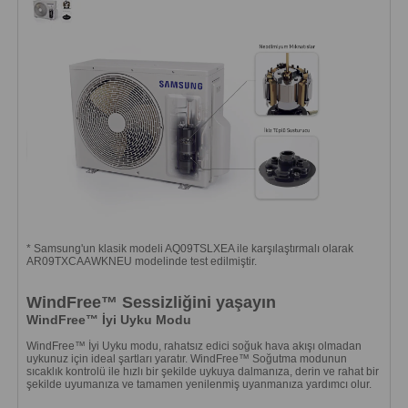
* Samsung'un klasik modeli AQ09TSLXEA ile karşılaştırmalı olarak
AR09TXCAAWKNEU modelinde test edilmiştir.
WindFree™ Sessizliğini yaşayın
WindFree™ İyi Uyku Modu
WindFree™ İyi Uyku modu, rahatsız edici soğuk hava akışı olmadan
uykunuz için ideal şartları yaratır. WindFree™ Soğutma modunun
sıcaklık kontrolü ile hızlı bir şekilde uykuya dalmanıza, derin ve rahat bir
şekilde uyumanıza ve tamamen yenilenmiş uyanmanıza yardımcı olur.