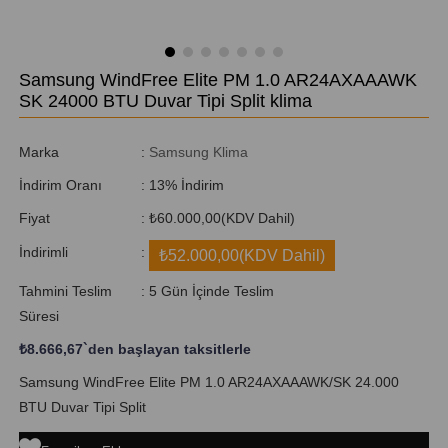
Samsung WindFree Elite PM 1.0 AR24AXAAAWK
SK 24000 BTU Duvar Tipi Split klima
Marka
:
Samsung Klima
İndirim Oranı
:
13
%
İndirim
Fiyat
:
₺60.000,00
(KDV Dahil)
İndirimli
:
₺52.000,00
(KDV Dahil)
Tahmini Teslim
:
5 Gün İçinde Teslim
Süresi
₺8.666,67
`den başlayan taksitlerle
Samsung WindFree Elite PM 1.0 AR24AXAAAWK/SK 24.000
BTU Duvar Tipi Split