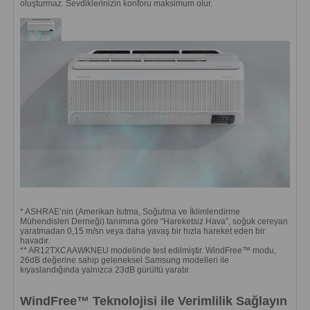
oluşturmaz. Sevdiklerinizin konforu maksimum olur.
* ASHRAE’nin (Amerikan Isıtma, Soğutma ve İklimlendirme
Mühendisleri Derneği) tanımına göre “Hareketsiz Hava”, soğuk cereyan
yaratmadan 0,15 m/sn veya daha yavaş bir hızla hareket eden bir
havadır.
** AR12TXCAAWKNEU modelinde test edilmiştir. WindFree™ modu,
26dB değerine sahip geleneksel Samsung modelleri ile
kıyaslandığında yalnızca 23dB gürültü yaratır.
WindFree™ Teknolojisi ile Verimlilik Sağlayın