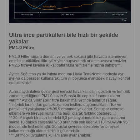
Ultra ince partikülleri bile hızlı bir şekilde
yakalar
PM1.0 Filtre
PM1.0 Filtre, sigara dumanı ve yemek kokusu gibi havada istenmeyen
en ufak partikülleri filtre yüzeyine hapsederek ortam havasını temizler.
PM2.5 filtreye kıyasla iki kat daha fazla temizleme hızına sahiptir**.
Ayrıca Soğutma ya da Isıtma modunu Hava Temizleme moduyla ayrı
ayrı ya da beraber kullanarak, tüm yıl boyunca evinizdeki havayı kontrol
edebilirsiniz!
Aurora aydınlatma göstergesi mevcut hava kalitesini gösterir ve temizlik
zamanı geldiğinde PM1.0 Lazer Sensör ile cep telefonunuz alarm
verir*** Ayrıca yıkanabilir filtre bakım maliyetinde tasarruf sağlar.
* Intertek tarafından gerçekleştirilen testlere dayanmaktadır. Toz ve
partikülleri yakalayarak %99,9 oranında yok eder. Sonuçlar çevresel
etkenlere ve bireysel kullanıma bağlı olarak farklılık gösterebilir.
** 30m² kapalı bir alan içindeki 0,3 µm boyutundaki toz parçacıklarını
saatte 10 dakika çalışarak %50 oranında yok eder. AR13TYAAAWKNST
modelinde test edilmiştir. Sonuçlar çevresel etkenlere ve bireysel
kullanıma bağlı olarak farklılık gösterebilir.
*** Bir mobil uygulama kullanılarak ayarlanabilir.