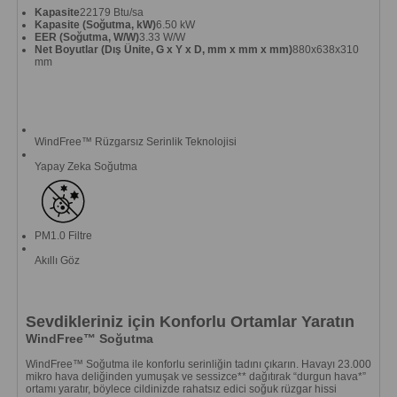
Kapasite
22179 Btu/sa
Kapasite (Soğutma, kW)
6.50 kW
EER (Soğutma, W/W)
3.33 W/W
Net Boyutlar (Dış Ünite, G x Y x D, mm x mm x mm)
880x638x310
mm
WindFree™ Rüzgarsız Serinlik Teknolojisi
Yapay Zeka Soğutma
PM1.0 Filtre
Akıllı Göz
Sevdikleriniz için Konforlu Ortamlar Yaratın
WindFree™ Soğutma
WindFree™ Soğutma ile konforlu serinliğin tadını çıkarın. Havayı 23.000
mikro hava deliğinden yumuşak ve sessizce** dağıtırak “durgun hava*”
ortamı yaratır, böylece cildinizde rahatsız edici soğuk rüzgar hissi