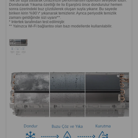
Tek bir tuşa basarak cihazınızın performansını optimum seviyede tutun.
Dondurarak Yıkama özelliği ile Isı Eşanjörü önce dondurulur hemen
sonra üzerindeki buz çözdülerek oluşan suyla yıkanır. Bu sayede
biriken kirin %90’ı* yıkanarak temizlenir. Ayrıca periyodik temizlik
zamanı geldiğinde sizi uyarır**.
* Intertek tarafından test edilmiştir.
** Yalnızca Wi-Fi bağlantısı olan bazı modellerde kullanılabilir.