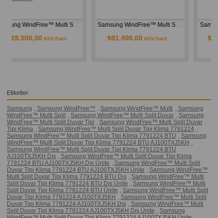
Multi Split Duvar Tipi Klima 9+12+12 BTU AJ068TXJ3KH Dış Ünite
Samsung WindFree™ Multi Split Duvar Tipi Klima 9+9 BTU AJ050TXJ2KH Dış Ünite
Samsung WindFree™ Multi Split Duvar Tipi Klima 9+9+9+12 BTU AJ080TXJ4KH Dış Ünite
₺91.400,00
₺158.500,00
KDV Dahil
KDV Dahil
Etiketler
Samsung
,
Samsung WindFree™
,
Samsung WindFree™ Multi
,
Samsung
WindFree™ Multi Split
,
Samsung WindFree™ Multi Split Duvar
,
Samsung
WindFree™ Multi Split Duvar Tipi
,
Samsung WindFree™ Multi Split Duvar
Tipi Klima
,
Samsung WindFree™ Multi Split Duvar Tipi Klima 7791224
,
Samsung WindFree™ Multi Split Duvar Tipi Klima 7791224 BTU
,
Samsung
WindFree™ Multi Split Duvar Tipi Klima 7791224 BTU AJ100TXJ5KH
,
Samsung WindFree™ Multi Split Duvar Tipi Klima 7791224 BTU
AJ100TXJ5KH Dış
,
Samsung WindFree™ Multi Split Duvar Tipi Klima
7791224 BTU AJ100TXJ5KH Dış Ünite
,
Samsung WindFree™ Multi Split
Duvar Tipi Klima 7791224 BTU AJ100TXJ5KH Ünite
,
Samsung WindFree™
Multi Split Duvar Tipi Klima 7791224 BTU Dış
,
Samsung WindFree™ Multi
Split Duvar Tipi Klima 7791224 BTU Dış Ünite
,
Samsung WindFree™ Multi
Split Duvar Tipi Klima 7791224 BTU Ünite
,
Samsung WindFree™ Multi Split
Duvar Tipi Klima 7791224 AJ100TXJ5KH
,
Samsung WindFree™ Multi Split
Duvar Tipi Klima 7791224 AJ100TXJ5KH Dış
,
Samsung WindFree™ Multi
Split Duvar Tipi Klima 7791224 AJ100TXJ5KH Dış Ünite
,
Samsung
WindFree™ Multi Split Duvar Tipi Klima 7791224 AJ100TXJ5KH Ünite
,