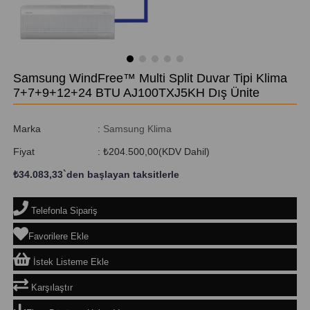
Samsung WindFree™ Multi Split Duvar Tipi Klima
7+7+9+12+24 BTU AJ100TXJ5KH Dış Ünite
Marka
:
Samsung Klima
Fiyat
:
₺204.500,00
(KDV Dahil)
₺34.083,33
`den başlayan taksitlerle
Telefonla Sipariş
Favorilere Ekle
İstek Listeme Ekle
Karşılaştır