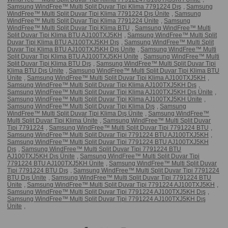
Samsung WindFree™ Multi Split Duvar Tipi Klima 7791224 Dış
,
Samsung
WindFree™ Multi Split Duvar Tipi Klima 7791224 Dış Ünite
,
Samsung
WindFree™ Multi Split Duvar Tipi Klima 7791224 Ünite
,
Samsung
WindFree™ Multi Split Duvar Tipi Klima BTU
,
Samsung WindFree™ Multi
Split Duvar Tipi Klima BTU AJ100TXJ5KH
,
Samsung WindFree™ Multi Split
Duvar Tipi Klima BTU AJ100TXJ5KH Dış
,
Samsung WindFree™ Multi Split
Duvar Tipi Klima BTU AJ100TXJ5KH Dış Ünite
,
Samsung WindFree™ Multi
Split Duvar Tipi Klima BTU AJ100TXJ5KH Ünite
,
Samsung WindFree™ Multi
Split Duvar Tipi Klima BTU Dış
,
Samsung WindFree™ Multi Split Duvar Tipi
Klima BTU Dış Ünite
,
Samsung WindFree™ Multi Split Duvar Tipi Klima BTU
Ünite
,
Samsung WindFree™ Multi Split Duvar Tipi Klima AJ100TXJ5KH
,
Samsung WindFree™ Multi Split Duvar Tipi Klima AJ100TXJ5KH Dış
,
Samsung WindFree™ Multi Split Duvar Tipi Klima AJ100TXJ5KH Dış Ünite
,
Samsung WindFree™ Multi Split Duvar Tipi Klima AJ100TXJ5KH Ünite
,
Samsung WindFree™ Multi Split Duvar Tipi Klima Dış
,
Samsung
WindFree™ Multi Split Duvar Tipi Klima Dış Ünite
,
Samsung WindFree™
Multi Split Duvar Tipi Klima Ünite
,
Samsung WindFree™ Multi Split Duvar
Tipi 7791224
,
Samsung WindFree™ Multi Split Duvar Tipi 7791224 BTU
,
Samsung WindFree™ Multi Split Duvar Tipi 7791224 BTU AJ100TXJ5KH
,
Samsung WindFree™ Multi Split Duvar Tipi 7791224 BTU AJ100TXJ5KH
Dış
,
Samsung WindFree™ Multi Split Duvar Tipi 7791224 BTU
AJ100TXJ5KH Dış Ünite
,
Samsung WindFree™ Multi Split Duvar Tipi
7791224 BTU AJ100TXJ5KH Ünite
,
Samsung WindFree™ Multi Split Duvar
Tipi 7791224 BTU Dış
,
Samsung WindFree™ Multi Split Duvar Tipi 7791224
BTU Dış Ünite
,
Samsung WindFree™ Multi Split Duvar Tipi 7791224 BTU
Ünite
,
Samsung WindFree™ Multi Split Duvar Tipi 7791224 AJ100TXJ5KH
,
Samsung WindFree™ Multi Split Duvar Tipi 7791224 AJ100TXJ5KH Dış
,
Samsung WindFree™ Multi Split Duvar Tipi 7791224 AJ100TXJ5KH Dış
Ünite
,