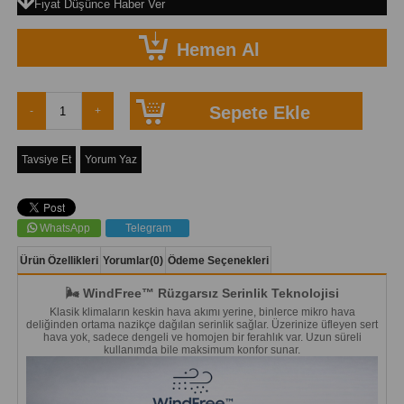
Fiyat Düşünce Haber Ver
Tavsiye Et
Yorum Yaz
WhatsApp
Telegram
Ürün Özellikleri
Yorumlar
(0)
Ödeme Seçenekleri
🌬️ WindFree™ Rüzgarsız Serinlik Teknolojisi
Klasik klimaların keskin hava akımı yerine, binlerce mikro hava
deliğinden ortama nazikçe dağılan serinlik sağlar. Üzerinize üfleyen sert
hava yok, sadece dengeli ve homojen bir ferahlık var. Uzun süreli
kullanımda bile maksimum konfor sunar.