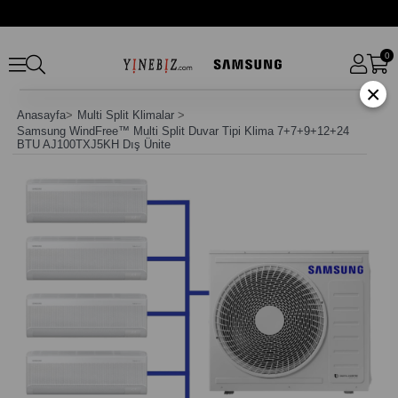
0
×
Anasayfa
>
Multi Split Klimalar
>
Samsung WindFree™ Multi Split Duvar Tipi Klima 7+7+9+12+24
BTU AJ100TXJ5KH Dış Ünite