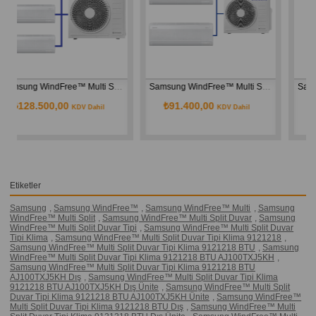
ree™ Multi Split Duvar Tipi Klima 9+12+12 BTU AJ068TXJ3KH Dış Ünite
Samsung WindFree™ Multi Split Duvar Tipi Klima 9+9 BTU AJ050TXJ2KH Dış Ünite
Samsung WindFree™ Multi Split Duvar Tipi Klima 9+9+9+12 BTU AJ080TXJ4KH Dış Ünite
₺91.400,00
₺158.500,00
KDV Dahil
KDV Dahil
Etiketler
Samsung
,
Samsung WindFree™
,
Samsung WindFree™ Multi
,
Samsung
WindFree™ Multi Split
,
Samsung WindFree™ Multi Split Duvar
,
Samsung
WindFree™ Multi Split Duvar Tipi
,
Samsung WindFree™ Multi Split Duvar
Tipi Klima
,
Samsung WindFree™ Multi Split Duvar Tipi Klima 9121218
,
Samsung WindFree™ Multi Split Duvar Tipi Klima 9121218 BTU
,
Samsung
WindFree™ Multi Split Duvar Tipi Klima 9121218 BTU AJ100TXJ5KH
,
Samsung WindFree™ Multi Split Duvar Tipi Klima 9121218 BTU
AJ100TXJ5KH Dış
,
Samsung WindFree™ Multi Split Duvar Tipi Klima
9121218 BTU AJ100TXJ5KH Dış Ünite
,
Samsung WindFree™ Multi Split
Duvar Tipi Klima 9121218 BTU AJ100TXJ5KH Ünite
,
Samsung WindFree™
Multi Split Duvar Tipi Klima 9121218 BTU Dış
,
Samsung WindFree™ Multi