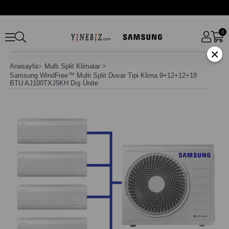
0
×
Anasayfa
>
Multi Split Klimalar
>
Samsung WindFree™ Multi Split Duvar Tipi Klima 9+12+12+18
BTU AJ100TXJ5KH Dış Ünite