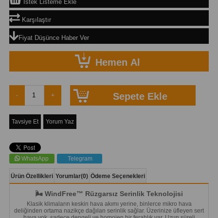
İstek Listeme Ekle
Karşılaştır
Fiyat Düşünce Haber Ver
Tavsiye Et
Yorum Yaz
WhatsApp
Telegram
Ürün Özellikleri
Yorumlar
(0)
Ödeme Seçenekleri
🌬️ WindFree™ Rüzgarsız Serinlik Teknolojisi
Klasik klimaların keskin hava akımı yerine, binlerce mikro hava
deliğinden ortama nazikçe dağılan serinlik sağlar. Üzerinize üfleyen sert
hava yok, sadece dengeli ve homojen bir ferahlık var. Uzun süreli