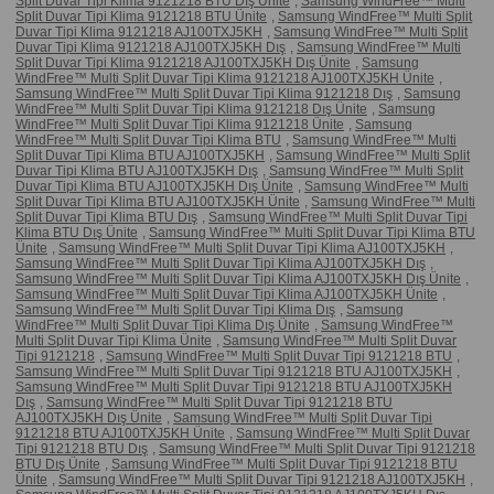
Split Duvar Tipi Klima 9121218 BTU Dış Ünite
,
Samsung WindFree™ Multi
Split Duvar Tipi Klima 9121218 BTU Ünite
,
Samsung WindFree™ Multi Split
Duvar Tipi Klima 9121218 AJ100TXJ5KH
,
Samsung WindFree™ Multi Split
Duvar Tipi Klima 9121218 AJ100TXJ5KH Dış
,
Samsung WindFree™ Multi
Split Duvar Tipi Klima 9121218 AJ100TXJ5KH Dış Ünite
,
Samsung
WindFree™ Multi Split Duvar Tipi Klima 9121218 AJ100TXJ5KH Ünite
,
Samsung WindFree™ Multi Split Duvar Tipi Klima 9121218 Dış
,
Samsung
WindFree™ Multi Split Duvar Tipi Klima 9121218 Dış Ünite
,
Samsung
WindFree™ Multi Split Duvar Tipi Klima 9121218 Ünite
,
Samsung
WindFree™ Multi Split Duvar Tipi Klima BTU
,
Samsung WindFree™ Multi
Split Duvar Tipi Klima BTU AJ100TXJ5KH
,
Samsung WindFree™ Multi Split
Duvar Tipi Klima BTU AJ100TXJ5KH Dış
,
Samsung WindFree™ Multi Split
Duvar Tipi Klima BTU AJ100TXJ5KH Dış Ünite
,
Samsung WindFree™ Multi
Split Duvar Tipi Klima BTU AJ100TXJ5KH Ünite
,
Samsung WindFree™ Multi
Split Duvar Tipi Klima BTU Dış
,
Samsung WindFree™ Multi Split Duvar Tipi
Klima BTU Dış Ünite
,
Samsung WindFree™ Multi Split Duvar Tipi Klima BTU
Ünite
,
Samsung WindFree™ Multi Split Duvar Tipi Klima AJ100TXJ5KH
,
Samsung WindFree™ Multi Split Duvar Tipi Klima AJ100TXJ5KH Dış
,
Samsung WindFree™ Multi Split Duvar Tipi Klima AJ100TXJ5KH Dış Ünite
,
Samsung WindFree™ Multi Split Duvar Tipi Klima AJ100TXJ5KH Ünite
,
Samsung WindFree™ Multi Split Duvar Tipi Klima Dış
,
Samsung
WindFree™ Multi Split Duvar Tipi Klima Dış Ünite
,
Samsung WindFree™
Multi Split Duvar Tipi Klima Ünite
,
Samsung WindFree™ Multi Split Duvar
Tipi 9121218
,
Samsung WindFree™ Multi Split Duvar Tipi 9121218 BTU
,
Samsung WindFree™ Multi Split Duvar Tipi 9121218 BTU AJ100TXJ5KH
,
Samsung WindFree™ Multi Split Duvar Tipi 9121218 BTU AJ100TXJ5KH
Dış
,
Samsung WindFree™ Multi Split Duvar Tipi 9121218 BTU
AJ100TXJ5KH Dış Ünite
,
Samsung WindFree™ Multi Split Duvar Tipi
9121218 BTU AJ100TXJ5KH Ünite
,
Samsung WindFree™ Multi Split Duvar
Tipi 9121218 BTU Dış
,
Samsung WindFree™ Multi Split Duvar Tipi 9121218
BTU Dış Ünite
,
Samsung WindFree™ Multi Split Duvar Tipi 9121218 BTU
Ünite
,
Samsung WindFree™ Multi Split Duvar Tipi 9121218 AJ100TXJ5KH
,