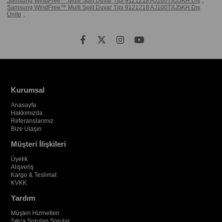
Samsung WindFree™ Multi Split Duvar Tipi 9121218 AJ100TXJ5KH Dış
,
Samsung WindFree™ Multi Split Duvar Tipi 9121218 AJ100TXJ5KH Dış
Ünite
,
Kurumsal
Anasayfa
Hakkımızda
Referanslarımız
Bize Ulaşın
Müşteri İlişkileri
Üyelik
Alışveriş
Kargo & Teslimat
KVKK
Yardım
Müşteri Hizmetleri
Sıkça Sorulan Sorular