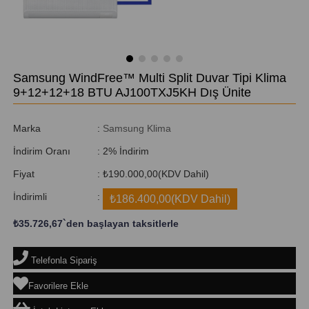
Samsung WindFree™ Multi Split Duvar Tipi Klima
9+12+12+18 BTU AJ100TXJ5KH Dış Ünite
Marka
:
Samsung Klima
İndirim Oranı
:
2
%
İndirim
Fiyat
:
₺190.000,00
(KDV Dahil)
İndirimli
:
₺186.400,00
(KDV Dahil)
₺35.726,67
`den başlayan taksitlerle
Telefonla Sipariş
Favorilere Ekle