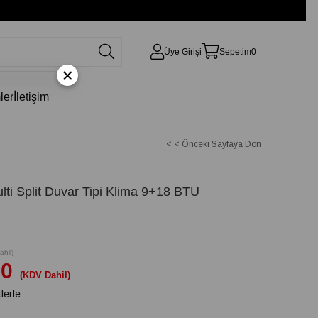
Üye Girişi
Sepetim
0
×
ler
İletişim
< < Önceki Sayfaya Dön
 Split Duvar Tipi Klima 9+18 BTU
hil)
00
(KDV Dahil)
lerle