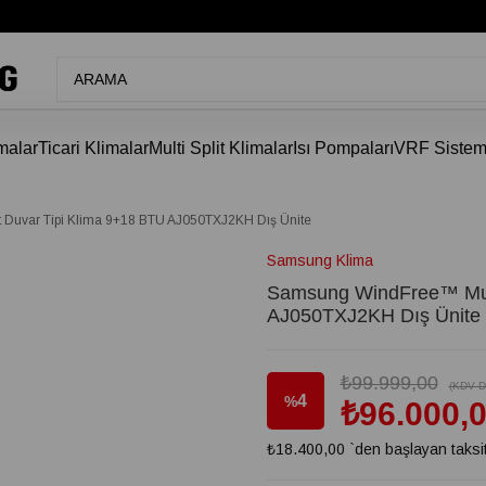
malar
Ticari Klimalar
Multi Split Klimalar
Isı Pompaları
VRF Sistem
 Duvar Tipi Klima 9+18 BTU AJ050TXJ2KH Dış Ünite
Samsung Klima
Samsung WindFree™ Multi
AJ050TXJ2KH Dış Ünite
₺99.999,00
(KDV Da
4
%
₺96.000,
₺18.400,00
`den başlayan taksit
İndirim