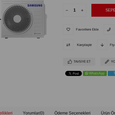
Favorilere Ekle
Karşılaştır
Fiy
TAVSIYE ET
YO
WhatsApp
llikleri
Yorumlar
(0)
Ödeme Seçenekleri
Ürün Ön