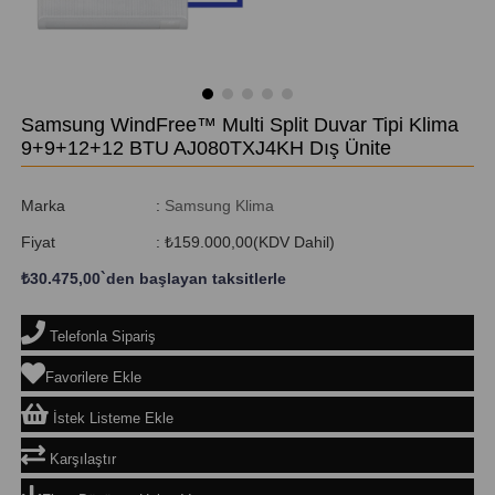
Samsung WindFree™ Multi Split Duvar Tipi Klima
9+9+12+12 BTU AJ080TXJ4KH Dış Ünite
Marka
:
Samsung Klima
Fiyat
:
₺159.000,00
(KDV Dahil)
₺30.475,00
`den başlayan taksitlerle
Telefonla Sipariş
Favorilere Ekle
İstek Listeme Ekle
Karşılaştır