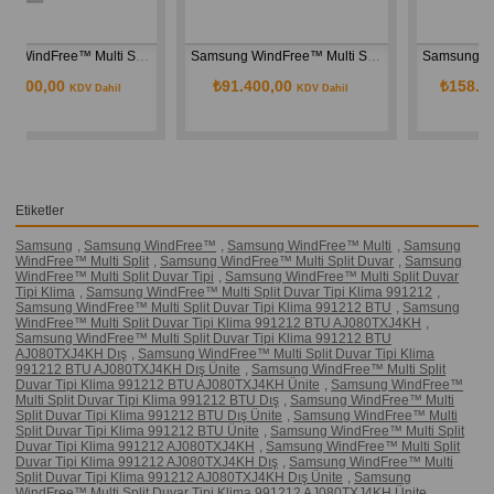
12 BTU AJ068TXJ3KH Dış Ünite
Samsung WindFree™ Multi Split Duvar Tipi Klima 9+9 BTU AJ050TXJ2KH Dış Ünite
Samsung WindFree™ Multi Split Duvar Tipi Klima 9+9+9+12 BTU AJ080TXJ4KH Dış Ünite
₺91.400,00
₺158.500,00
KDV Dahil
KDV Dahil
Etiketler
Samsung
,
Samsung WindFree™
,
Samsung WindFree™ Multi
,
Samsung
WindFree™ Multi Split
,
Samsung WindFree™ Multi Split Duvar
,
Samsung
WindFree™ Multi Split Duvar Tipi
,
Samsung WindFree™ Multi Split Duvar
Tipi Klima
,
Samsung WindFree™ Multi Split Duvar Tipi Klima 991212
,
Samsung WindFree™ Multi Split Duvar Tipi Klima 991212 BTU
,
Samsung
WindFree™ Multi Split Duvar Tipi Klima 991212 BTU AJ080TXJ4KH
,
Samsung WindFree™ Multi Split Duvar Tipi Klima 991212 BTU
AJ080TXJ4KH Dış
,
Samsung WindFree™ Multi Split Duvar Tipi Klima
991212 BTU AJ080TXJ4KH Dış Ünite
,
Samsung WindFree™ Multi Split
Duvar Tipi Klima 991212 BTU AJ080TXJ4KH Ünite
,
Samsung WindFree™
Multi Split Duvar Tipi Klima 991212 BTU Dış
,
Samsung WindFree™ Multi
Split Duvar Tipi Klima 991212 BTU Dış Ünite
,
Samsung WindFree™ Multi
Split Duvar Tipi Klima 991212 BTU Ünite
,
Samsung WindFree™ Multi Split
Duvar Tipi Klima 991212 AJ080TXJ4KH
,
Samsung WindFree™ Multi Split
Duvar Tipi Klima 991212 AJ080TXJ4KH Dış
,
Samsung WindFree™ Multi
Split Duvar Tipi Klima 991212 AJ080TXJ4KH Dış Ünite
,
Samsung
WindFree™ Multi Split Duvar Tipi Klima 991212 AJ080TXJ4KH Ünite
,