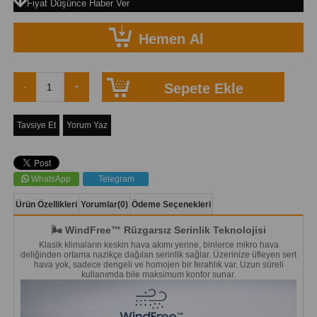
Fiyat Düşünce Haber Ver
Tavsiye Et
Yorum Yaz
WhatsApp
Telegram
Ürün Özellikleri
Yorumlar
(0)
Ödeme Seçenekleri
🌬️ WindFree™ Rüzgarsız Serinlik Teknolojisi
Klasik klimaların keskin hava akımı yerine, binlerce mikro hava
deliğinden ortama nazikçe dağılan serinlik sağlar. Üzerinize üfleyen sert
hava yok, sadece dengeli ve homojen bir ferahlık var. Uzun süreli
kullanımda bile maksimum konfor sunar.