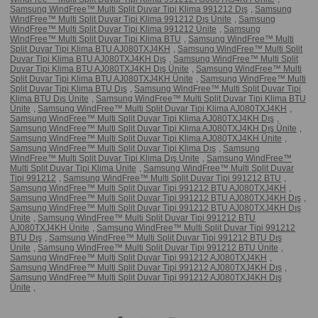
Samsung WindFree™ Multi Split Duvar Tipi Klima 991212 Dış
,
Samsung
WindFree™ Multi Split Duvar Tipi Klima 991212 Dış Ünite
,
Samsung
WindFree™ Multi Split Duvar Tipi Klima 991212 Ünite
,
Samsung
WindFree™ Multi Split Duvar Tipi Klima BTU
,
Samsung WindFree™ Multi
Split Duvar Tipi Klima BTU AJ080TXJ4KH
,
Samsung WindFree™ Multi Split
Duvar Tipi Klima BTU AJ080TXJ4KH Dış
,
Samsung WindFree™ Multi Split
Duvar Tipi Klima BTU AJ080TXJ4KH Dış Ünite
,
Samsung WindFree™ Multi
Split Duvar Tipi Klima BTU AJ080TXJ4KH Ünite
,
Samsung WindFree™ Multi
Split Duvar Tipi Klima BTU Dış
,
Samsung WindFree™ Multi Split Duvar Tipi
Klima BTU Dış Ünite
,
Samsung WindFree™ Multi Split Duvar Tipi Klima BTU
Ünite
,
Samsung WindFree™ Multi Split Duvar Tipi Klima AJ080TXJ4KH
,
Samsung WindFree™ Multi Split Duvar Tipi Klima AJ080TXJ4KH Dış
,
Samsung WindFree™ Multi Split Duvar Tipi Klima AJ080TXJ4KH Dış Ünite
,
Samsung WindFree™ Multi Split Duvar Tipi Klima AJ080TXJ4KH Ünite
,
Samsung WindFree™ Multi Split Duvar Tipi Klima Dış
,
Samsung
WindFree™ Multi Split Duvar Tipi Klima Dış Ünite
,
Samsung WindFree™
Multi Split Duvar Tipi Klima Ünite
,
Samsung WindFree™ Multi Split Duvar
Tipi 991212
,
Samsung WindFree™ Multi Split Duvar Tipi 991212 BTU
,
Samsung WindFree™ Multi Split Duvar Tipi 991212 BTU AJ080TXJ4KH
,
Samsung WindFree™ Multi Split Duvar Tipi 991212 BTU AJ080TXJ4KH Dış
,
Samsung WindFree™ Multi Split Duvar Tipi 991212 BTU AJ080TXJ4KH Dış
Ünite
,
Samsung WindFree™ Multi Split Duvar Tipi 991212 BTU
AJ080TXJ4KH Ünite
,
Samsung WindFree™ Multi Split Duvar Tipi 991212
BTU Dış
,
Samsung WindFree™ Multi Split Duvar Tipi 991212 BTU Dış
Ünite
,
Samsung WindFree™ Multi Split Duvar Tipi 991212 BTU Ünite
,
Samsung WindFree™ Multi Split Duvar Tipi 991212 AJ080TXJ4KH
,
Samsung WindFree™ Multi Split Duvar Tipi 991212 AJ080TXJ4KH Dış
,
Samsung WindFree™ Multi Split Duvar Tipi 991212 AJ080TXJ4KH Dış
Ünite
,