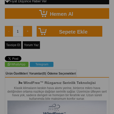
Fiyat Düşünce Haber Ver
Tavsiye Et
Yorum Yaz
WhatsApp
Telegram
Ürün Özellikleri
Yorumlar
(0)
Ödeme Seçenekleri
🌬️ WindFree™ Rüzgarsız Serinlik Teknolojisi
Klasik klimaların keskin hava akımı yerine, binlerce mikro hava
deliğinden ortama nazikçe dağılan serinlik sağlar. Üzerinize üfleyen sert
hava yok, sadece dengeli ve homojen bir ferahlık var. Uzun süreli
kullanımda bile maksimum konfor sunar.