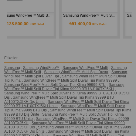
WindFree™ Multi Split Duvar Tipi Klima 9+12+12 BTU AJ068TXJ3KH Dış Ünite
Samsung WindFree™ Multi Split Duvar Tipi Klima 9+9 BTU AJ050TXJ2KH Dış Ünite
Samsung WindFree™ Multi Split Duvar Tipi Klima 9+9+9+12 BTU AJ080TXJ4KH Dış Ünite
₺91.400,00
₺158.500,00
KDV Dahil
KDV Dahil
Etiketler
Samsung
,
Samsung WindFree™
,
Samsung WindFree™ Multi
,
Samsung
WindFree™ Multi Split
,
Samsung WindFree™ Multi Split Duvar
,
Samsung
WindFree™ Multi Split Duvar Tipi
,
Samsung WindFree™ Multi Split Duvar
Tipi Klima
,
Samsung WindFree™ Multi Split Duvar Tipi Klima 99999
,
Samsung WindFree™ Multi Split Duvar Tipi Klima 99999 BTU
,
Samsung
WindFree™ Multi Split Duvar Tipi Klima 99999 BTU AJ100TXJ5KH
,
Samsung WindFree™ Multi Split Duvar Tipi Klima 99999 BTU AJ100TXJ5KH
Dış
,
Samsung WindFree™ Multi Split Duvar Tipi Klima 99999 BTU
AJ100TXJ5KH Dış Ünite
,
Samsung WindFree™ Multi Split Duvar Tipi Klima
99999 BTU AJ100TXJ5KH Ünite
,
Samsung WindFree™ Multi Split Duvar
Tipi Klima 99999 BTU Dış
,
Samsung WindFree™ Multi Split Duvar Tipi Klima
99999 BTU Dış Ünite
,
Samsung WindFree™ Multi Split Duvar Tipi Klima
99999 BTU Ünite
,
Samsung WindFree™ Multi Split Duvar Tipi Klima 99999
AJ100TXJ5KH
,
Samsung WindFree™ Multi Split Duvar Tipi Klima 99999
AJ100TXJ5KH Dış
,
Samsung WindFree™ Multi Split Duvar Tipi Klima 99999
AJ100TXJ5KH Dış Ünite
,
Samsung WindFree™ Multi Split Duvar Tipi Klima
99999 AJ100TXJ5KH Ünite
,
Samsung WindFree™ Multi Split Duvar Tipi