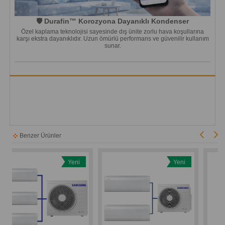
🛡️ Durafin™ Korozyona Dayanıklı Kondenser
Özel kaplama teknolojisi sayesinde dış ünite zorlu hava koşullarına
karşı ekstra dayanıklıdır. Uzun ömürlü performans ve güvenilir kullanım
sunar.
Benzer Ürünler
Yeni
Yeni
n
Ürün
Ürün