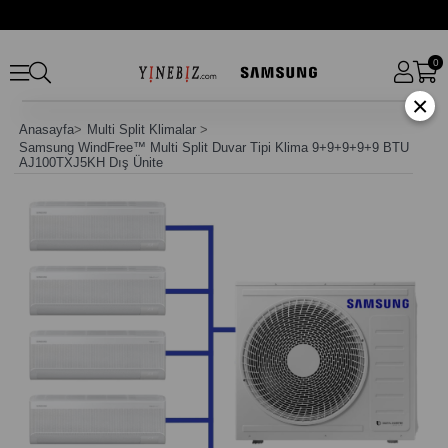
0
×
Anasayfa
>
Multi Split Klimalar
>
Samsung WindFree™ Multi Split Duvar Tipi Klima 9+9+9+9+9 BTU
AJ100TXJ5KH Dış Ünite