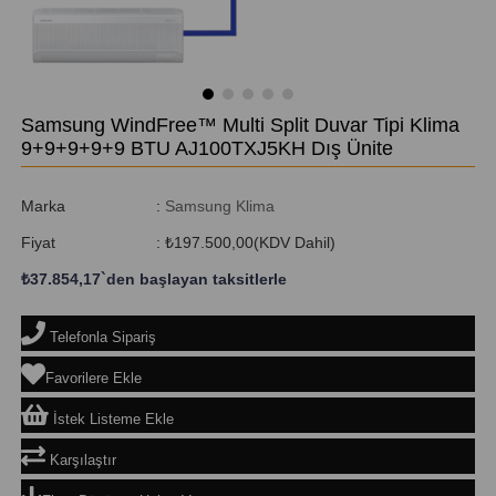
Samsung WindFree™ Multi Split Duvar Tipi Klima
9+9+9+9+9 BTU AJ100TXJ5KH Dış Ünite
Marka
:
Samsung Klima
Fiyat
:
₺197.500,00
(KDV Dahil)
₺37.854,17
`den başlayan taksitlerle
Telefonla Sipariş
Favorilere Ekle
İstek Listeme Ekle
Karşılaştır