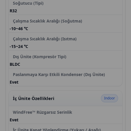
Soğutucu (Tipi)
R32
Çalışma Sıcaklık Aralığı (Soğutma)
-10~46 ℃
Çalışma Sıcaklık Aralığı (Isıtma)
-15~24 ℃
Dış Ünite (Kompresör Tipi)
BLDC
Paslanmaya Karşı Etkili Kondenser (Dış Ünite)
Evet
İç Ünite Özellikleri
Indoor
WindFree™ Rüzgarsız Serinlik
Evet
İç Ünite Kanat Yönlendirme (Yukarı / Aşağı)