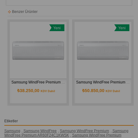
Benzer Ürünler
Yeni
Yeni
Ürün
Ürün
Samsung WindFree Premium AR60F12C1KW/SK A++ 12000 BTU Inverter Duvar Tipi Klima
Samsung WindFree Premium AR60F18C1KW/SK A++ 18000 BTU Inverter Duvar Tipi Klima
₺38.250,00
₺50.850,00
KDV Dahil
KDV Dahil
Etiketler
Samsung
,
Samsung WindFree
,
Samsung WindFree Premium
,
Samsung
WindFree Premium AR60F24C1KWSK
,
Samsung WindFree Premium