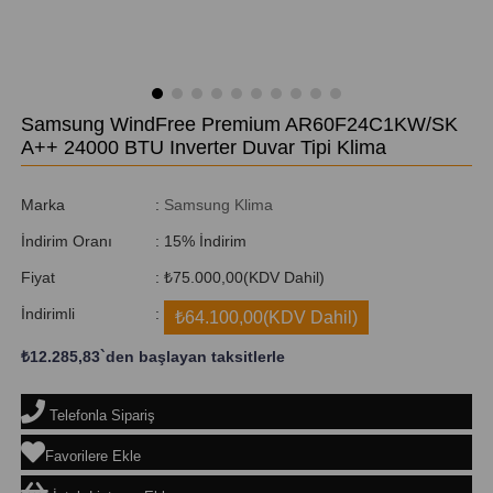
Samsung WindFree Premium AR60F24C1KW/SK
A++ 24000 BTU Inverter Duvar Tipi Klima
Marka
:
Samsung Klima
İndirim Oranı
:
15
%
İndirim
Fiyat
:
₺75.000,00
(KDV Dahil)
İndirimli
:
₺64.100,00
(KDV Dahil)
₺12.285,83
`den başlayan taksitlerle
Telefonla Sipariş
Favorilere Ekle