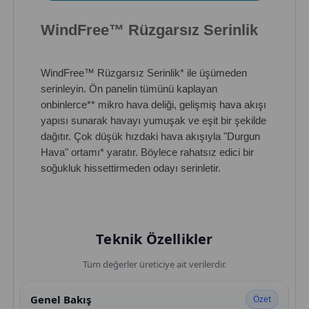
Ta
WindFree™ Rüzgarsız Serinlik
Ya
Akı
WindFree™ Rüzgarsız Serinlik* ile üşümeden
zek
serinleyin. Ön panelin tümünü kaplayan
koş
onbinlerce** mikro hava deliği, gelişmiş hava akışı
oto
yapısı sunarak havayı yumuşak ve eşit bir şekilde
son
dağıtır. Çok düşük hızdaki hava akışıyla "Durgun
Soğ
Hava" ortamı* yaratır. Böylece rahatsız edici bir
kul
soğukluk hissettirmeden odayı serinletir.
kad
Teknik Özellikler
Tüm değerler üreticiye ait verilerdir.
Genel Bakış
Özet