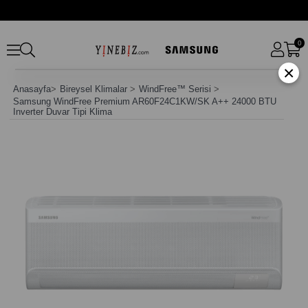
0
×
Anasayfa
>
Bireysel Klimalar
>
WindFree™ Serisi
>
Samsung WindFree Premium AR60F24C1KW/SK A++ 24000 BTU
Inverter Duvar Tipi Klima