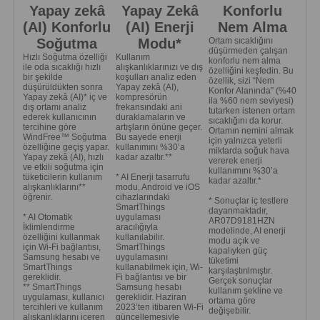
Yapay zekâ
Yapay Zekâ
Konforlu
(AI) Konforlu
(AI) Enerji
Nem Alma
Soğutma
Modu*
Ortam sıcaklığını
düşürmeden çalışan
Hızlı Soğutma özelliği
Kullanım
konforlu nem alma
ile oda sıcaklığı hızlı
alışkanlıklarınızı ve dış
özelliğini keşfedin. Bu
bir şekilde
koşulları analiz eden
özellik, sizi “Nem
düşürüldükten sonra
Yapay zekâ (AI),
Konfor Alanında” (%40
Yapay zekâ (AI)* iç ve
kompresörün
ila %60 nem seviyesi)
dış ortamı analiz
frekansındaki ani
tutarken istenen ortam
ederek kullanıcının
duraklamaların ve
sıcaklığını da korur.
tercihine göre
artışların önüne geçer.
Ortamın nemini almak
WindFree™ Soğutma
Bu sayede enerji
için yalnızca yeterli
özelliğine geçiş yapar.
kullanımını %30’a
miktarda soğuk hava
Yapay zekâ (AI), hızlı
kadar azaltır.**
vererek enerji
ve etkili soğutma için
kullanımını %30’a
tüketicilerin kullanım
* AI Enerji tasarrufu
kadar azaltır.*
alışkanlıklarını**
modu, Android ve iOS
öğrenir.
cihazlarındaki
* Sonuçlar iç testlere
SmartThings
dayanmaktadır,
* AI Otomatik
uygulaması
AR07D9181HZN
İklimlendirme
aracılığıyla
modelinde, AI enerji
özelliğini kullanmak
kullanılabilir.
modu açık ve
için Wi-Fi bağlantısı,
SmartThings
kapalıyken güç
Samsung hesabı ve
uygulamasını
tüketimi
SmartThings
kullanabilmek için, Wi-
karşılaştırılmıştır.
gereklidir.
Fi bağlantısı ve bir
Gerçek sonuçlar
** SmartThings
Samsung hesabı
kullanım şekline ve
uygulaması, kullanıcı
gereklidir. Haziran
ortama göre
tercihleri ve kullanım
2023’ten itibaren Wi-Fi
değişebilir.
alışkanlıklarını içeren
güncellemesiyle