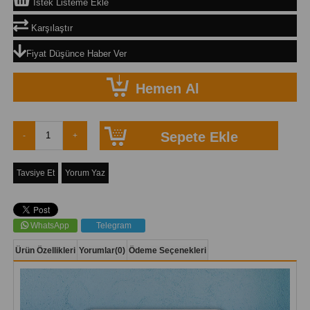
İstek Listeme Ekle
Karşılaştır
Fiyat Düşünce Haber Ver
Tavsiye Et
Yorum Yaz
WhatsApp
Telegram
Ürün Özellikleri
Yorumlar
(0)
Ödeme Seçenekleri