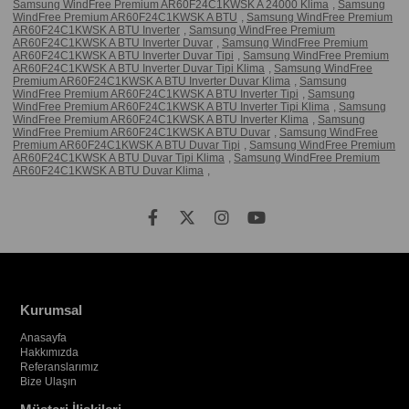
Samsung WindFree Premium AR60F24C1KWSK A 24000 Klima
,
Samsung
WindFree Premium AR60F24C1KWSK A BTU
,
Samsung WindFree Premium
AR60F24C1KWSK A BTU Inverter
,
Samsung WindFree Premium
AR60F24C1KWSK A BTU Inverter Duvar
,
Samsung WindFree Premium
AR60F24C1KWSK A BTU Inverter Duvar Tipi
,
Samsung WindFree Premium
AR60F24C1KWSK A BTU Inverter Duvar Tipi Klima
,
Samsung WindFree
Premium AR60F24C1KWSK A BTU Inverter Duvar Klima
,
Samsung
WindFree Premium AR60F24C1KWSK A BTU Inverter Tipi
,
Samsung
WindFree Premium AR60F24C1KWSK A BTU Inverter Tipi Klima
,
Samsung
WindFree Premium AR60F24C1KWSK A BTU Inverter Klima
,
Samsung
WindFree Premium AR60F24C1KWSK A BTU Duvar
,
Samsung WindFree
Premium AR60F24C1KWSK A BTU Duvar Tipi
,
Samsung WindFree Premium
AR60F24C1KWSK A BTU Duvar Tipi Klima
,
Samsung WindFree Premium
AR60F24C1KWSK A BTU Duvar Klima
,
Kurumsal
Anasayfa
Hakkımızda
Referanslarımız
Bize Ulaşın